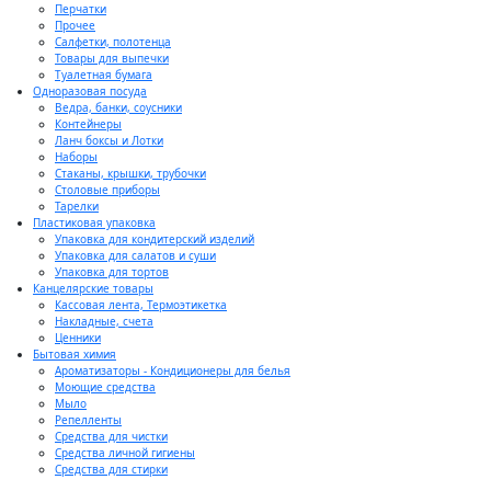
Перчатки
Прочее
Салфетки, полотенца
Товары для выпечки
Туалетная бумага
Одноразовая посуда
Ведра, банки, соусники
Контейнеры
Ланч боксы и Лотки
Наборы
Стаканы, крышки, трубочки
Столовые приборы
Тарелки
Пластиковая упаковка
Упаковка для кондитерский изделий
Упаковка для салатов и суши
Упаковка для тортов
Канцелярские товары
Кассовая лента, Термоэтикетка
Накладные, счета
Ценники
Бытовая химия
Ароматизаторы - Кондиционеры для белья
Моющие средства
Мыло
Репелленты
Средства для чистки
Средства личной гигиены
Средства для стирки