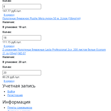
Кол-во:
147.77 руб./шт.
В корзину
Полотенце бумажное Plushe Мега рулон 50 м. 2слоя (18рул/уп)
Наличие:
В упаковке: 18 шт.
Кол-во:
111.15 руб./шт.
В корзину
Z сложения Полотенца Бумажные Lasla Professional 2сл. 200 листов белые Econom
21 гр (20уп/) MZ-07
Наличие:
В упаковке: 20 шт.
Кол-во:
80.29 руб./шт.
В корзину
Учетная запись
Войти
Регистрация
Информация
Пункты самовывоза