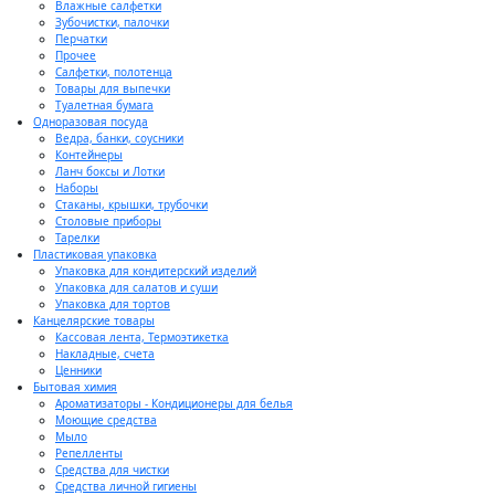
Влажные салфетки
Зубочистки, палочки
Перчатки
Прочее
Салфетки, полотенца
Товары для выпечки
Туалетная бумага
Одноразовая посуда
Ведра, банки, соусники
Контейнеры
Ланч боксы и Лотки
Наборы
Стаканы, крышки, трубочки
Столовые приборы
Тарелки
Пластиковая упаковка
Упаковка для кондитерский изделий
Упаковка для салатов и суши
Упаковка для тортов
Канцелярские товары
Кассовая лента, Термоэтикетка
Накладные, счета
Ценники
Бытовая химия
Ароматизаторы - Кондиционеры для белья
Моющие средства
Мыло
Репелленты
Средства для чистки
Средства личной гигиены