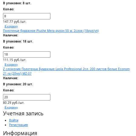
В упаковке: 8 шт.
Кол-во:
147.77 руб./шт.
В корзину
Полотенце бумажное Plushe Мега рулон 50 м. 2слоя (18рул/уп)
Наличие:
В упаковке: 18 шт.
Кол-во:
111.15 руб./шт.
В корзину
Z сложения Полотенца Бумажные Lasla Professional 2сл. 200 листов белые Econom
21 гр (20уп/) MZ-07
Наличие:
В упаковке: 20 шт.
Кол-во:
80.29 руб./шт.
В корзину
Учетная запись
Войти
Регистрация
Информация