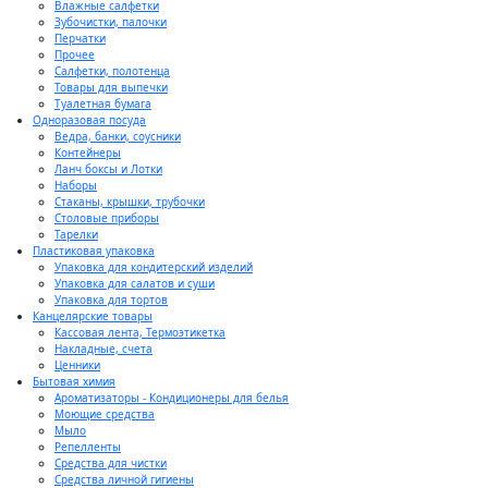
Влажные салфетки
Зубочистки, палочки
Перчатки
Прочее
Салфетки, полотенца
Товары для выпечки
Туалетная бумага
Одноразовая посуда
Ведра, банки, соусники
Контейнеры
Ланч боксы и Лотки
Наборы
Стаканы, крышки, трубочки
Столовые приборы
Тарелки
Пластиковая упаковка
Упаковка для кондитерский изделий
Упаковка для салатов и суши
Упаковка для тортов
Канцелярские товары
Кассовая лента, Термоэтикетка
Накладные, счета
Ценники
Бытовая химия
Ароматизаторы - Кондиционеры для белья
Моющие средства
Мыло
Репелленты
Средства для чистки
Средства личной гигиены