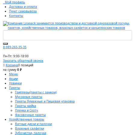
Мой профиль
Доставка и оплата
Пункт самовывоза
Контакты
8-989-265-35-35
Пн-Пт: 9:00-18:00
Заказать обратный звонок
Корзина
0 позиций
на сумму
0 ₽
Меню
Акции
Новинки
Пакеты
Грипперы(пакеты с замком)
Мусорные пакеты
Пакеты бумажные и Пищевая упаковка
Пакеты майка
Пленка и Скотч
Фасовочные пакеты
Хозяйственные товары
Ватные диски и палочки
Влажные салфетки
Зубочистки, палочки