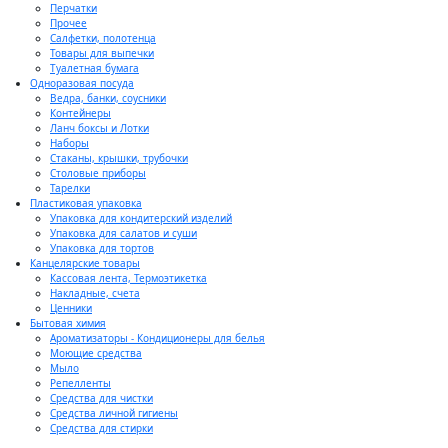
Перчатки
Прочее
Салфетки, полотенца
Товары для выпечки
Туалетная бумага
Одноразовая посуда
Ведра, банки, соусники
Контейнеры
Ланч боксы и Лотки
Наборы
Стаканы, крышки, трубочки
Столовые приборы
Тарелки
Пластиковая упаковка
Упаковка для кондитерский изделий
Упаковка для салатов и суши
Упаковка для тортов
Канцелярские товары
Кассовая лента, Термоэтикетка
Накладные, счета
Ценники
Бытовая химия
Ароматизаторы - Кондиционеры для белья
Моющие средства
Мыло
Репелленты
Средства для чистки
Средства личной гигиены
Средства для стирки