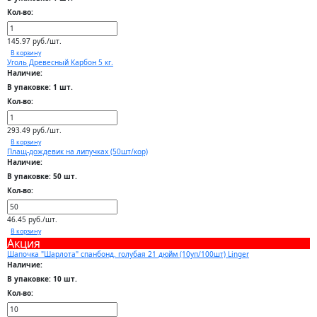
Кол-во:
145.97 руб./шт.
В корзину
Уголь Древесный Карбон 5 кг.
Наличие:
В упаковке: 1 шт.
Кол-во:
293.49 руб./шт.
В корзину
Плащ-дождевик на липучках (50шт/кор)
Наличие:
В упаковке: 50 шт.
Кол-во:
46.45 руб./шт.
В корзину
Акция
Шапочка "Шарлота" спанбонд. голубая 21 дюйм (10уп/100шт) Linger
Наличие:
В упаковке: 10 шт.
Кол-во: