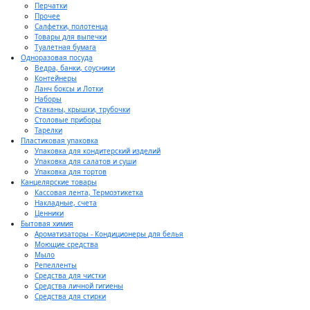
Перчатки
Прочее
Салфетки, полотенца
Товары для выпечки
Туалетная бумага
Одноразовая посуда
Ведра, банки, соусники
Контейнеры
Ланч боксы и Лотки
Наборы
Стаканы, крышки, трубочки
Столовые приборы
Тарелки
Пластиковая упаковка
Упаковка для кондитерский изделий
Упаковка для салатов и суши
Упаковка для тортов
Канцелярские товары
Кассовая лента, Термоэтикетка
Накладные, счета
Ценники
Бытовая химия
Ароматизаторы - Кондиционеры для белья
Моющие средства
Мыло
Репелленты
Средства для чистки
Средства личной гигиены
Средства для стирки