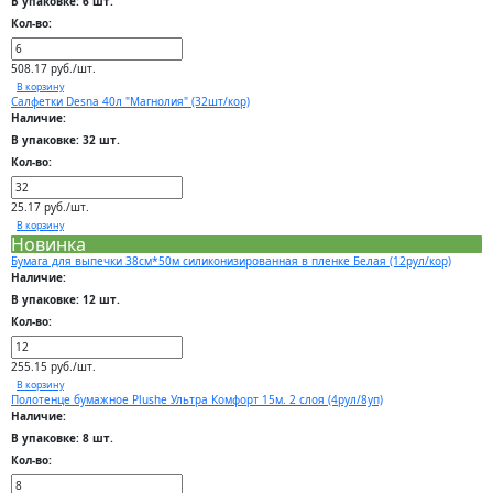
В упаковке: 6 шт.
Кол-во:
508.17 руб./шт.
В корзину
Салфетки Desna 40л "Магнолия" (32шт/кор)
Наличие:
В упаковке: 32 шт.
Кол-во:
25.17 руб./шт.
В корзину
Новинка
Бумага для выпечки 38см*50м силиконизированная в пленке Белая (12рул/кор)
Наличие:
В упаковке: 12 шт.
Кол-во:
255.15 руб./шт.
В корзину
Полотенце бумажное Plushe Ультра Комфорт 15м. 2 слоя (4рул/8уп)
Наличие:
В упаковке: 8 шт.
Кол-во: