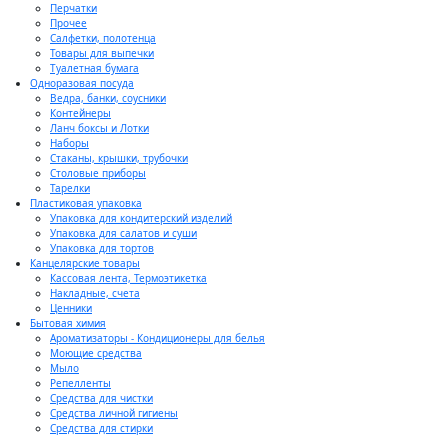
Перчатки
Прочее
Салфетки, полотенца
Товары для выпечки
Туалетная бумага
Одноразовая посуда
Ведра, банки, соусники
Контейнеры
Ланч боксы и Лотки
Наборы
Стаканы, крышки, трубочки
Столовые приборы
Тарелки
Пластиковая упаковка
Упаковка для кондитерский изделий
Упаковка для салатов и суши
Упаковка для тортов
Канцелярские товары
Кассовая лента, Термоэтикетка
Накладные, счета
Ценники
Бытовая химия
Ароматизаторы - Кондиционеры для белья
Моющие средства
Мыло
Репелленты
Средства для чистки
Средства личной гигиены
Средства для стирки