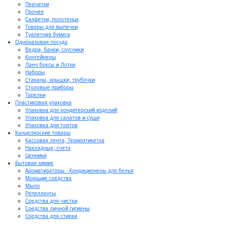
Перчатки
Прочее
Салфетки, полотенца
Товары для выпечки
Туалетная бумага
Одноразовая посуда
Ведра, банки, соусники
Контейнеры
Ланч боксы и Лотки
Наборы
Стаканы, крышки, трубочки
Столовые приборы
Тарелки
Пластиковая упаковка
Упаковка для кондитерский изделий
Упаковка для салатов и суши
Упаковка для тортов
Канцелярские товары
Кассовая лента, Термоэтикетка
Накладные, счета
Ценники
Бытовая химия
Ароматизаторы - Кондиционеры для белья
Моющие средства
Мыло
Репелленты
Средства для чистки
Средства личной гигиены
Средства для стирки