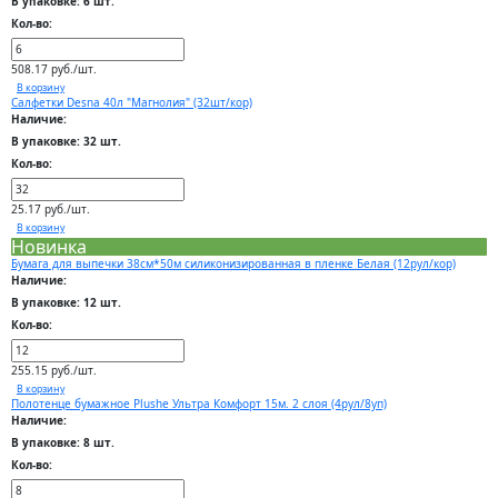
В упаковке: 6 шт.
Кол-во:
508.17 руб./шт.
В корзину
Салфетки Desna 40л "Магнолия" (32шт/кор)
Наличие:
В упаковке: 32 шт.
Кол-во:
25.17 руб./шт.
В корзину
Новинка
Бумага для выпечки 38см*50м силиконизированная в пленке Белая (12рул/кор)
Наличие:
В упаковке: 12 шт.
Кол-во:
255.15 руб./шт.
В корзину
Полотенце бумажное Plushe Ультра Комфорт 15м. 2 слоя (4рул/8уп)
Наличие:
В упаковке: 8 шт.
Кол-во: