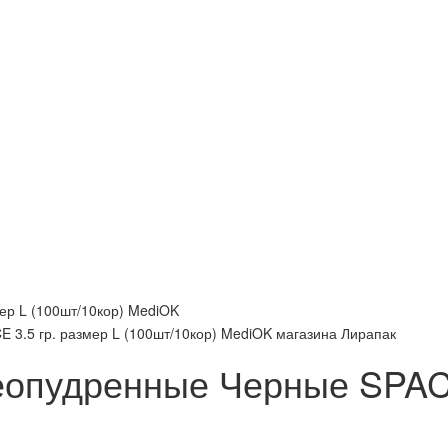
ер L (100шт/10кор) MediOK
опудренные Черные SPACE