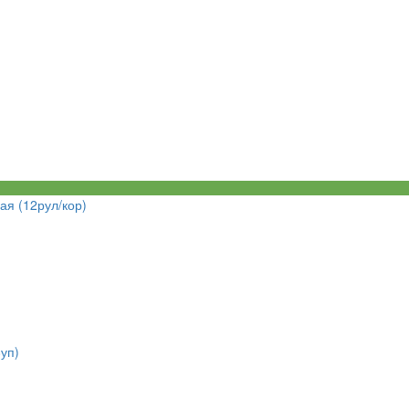
ая (12рул/кор)
уп)