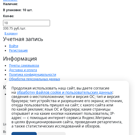
Наличие:
В упаковке: 10 шт.
Кол-во:
330.75 руб./шт.
В корзину
Учетная запись
Войти
Регистрация
Информация
Пункты самовывоза
Доставка и оплата
Политика конфиденциальности
Обработка персональных данных
Контакты
Продолжая использовать наш сайт, вы даете согласие
на
обработку файлов cookie и пользовательских данных
:
г. Краснодар, пос. Победитель, ул. Быстрая, 11/1а
сведения о местоположении; тип и версия ОС; тип и версия
8-989-265-35-35 (звонок бесплатный)
браузера; тип устройства и разрешение его экрана; источник,
Пн-Пт 9.00 — 18.00
откуда пользователь пришел на сайт; с какого сайта или
office@lirapack.com
по какой рекламе; язык ОС и браузера; какие страницы
Посмотреть на карте
открывает и на какие кнопки нажимает пользователь; IP-
адрес — с помощью интернет-сервиса Яндекс.Метрика
в целях функционирования сайта, проведения ретаргетинга,
Lirapack ©
2026 Все права защищены.
а также статистических исследований и обзоров.
Все торговые марки принадлежат их владельцам