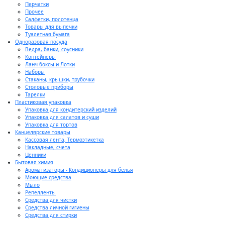
Перчатки
Прочее
Салфетки, полотенца
Товары для выпечки
Туалетная бумага
Одноразовая посуда
Ведра, банки, соусники
Контейнеры
Ланч боксы и Лотки
Наборы
Стаканы, крышки, трубочки
Столовые приборы
Тарелки
Пластиковая упаковка
Упаковка для кондитерский изделий
Упаковка для салатов и суши
Упаковка для тортов
Канцелярские товары
Кассовая лента, Термоэтикетка
Накладные, счета
Ценники
Бытовая химия
Ароматизаторы - Кондиционеры для белья
Моющие средства
Мыло
Репелленты
Средства для чистки
Средства личной гигиены
Средства для стирки