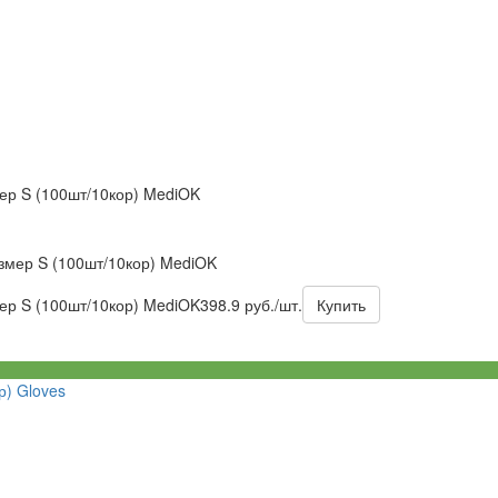
ер S (100шт/10кор) MediOK
змер S (100шт/10кор) MediOK
ер S (100шт/10кор) MediOK
398.9 руб./шт.
Купить
р) Gloves