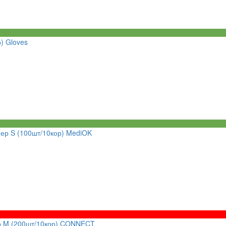
) Gloves
ер S (100шт/10кор) MediOK
р M (200шт/10кор) CONNECT