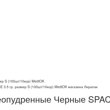
ер S (100шт/10кор) MediOK
опудренные Черные SPACE