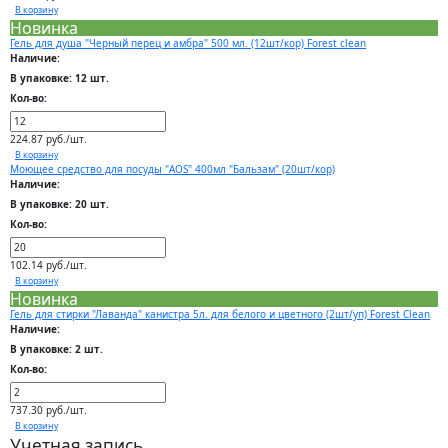
В корзину
Новинка
Гель для душа "Черный перец и амбра" 500 мл. (12шт/кор) Forest clean
Наличие:
В упаковке: 12 шт.
Кол-во:
224.87 руб./шт.
В корзину
Моющее средство для посуды "AOS" 400мл "Бальзам" (20шт/кор)
Наличие:
В упаковке: 20 шт.
Кол-во:
102.14 руб./шт.
В корзину
Новинка
Гель для стирки "Лаванда" канистра 5л. для белого и цветного (2шт/уп) Forest Clean
Наличие:
В упаковке: 2 шт.
Кол-во:
737.30 руб./шт.
В корзину
Учетная запись