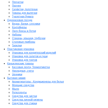
Перчатки
Прочее
Салфетки, полотенца
Товары для выпечки
Туалетная бумага
Одноразовая посуда
Ведра, банки, соусники
Контейнеры
Ланч боксы и Лотки
Наборы
Стаканы, крышки, трубочки
Столовые приборы
Тарелки
Пластиковая упаковка
Упаковка для кондитерский изделий
Упаковка для салатов и суши
Упаковка для тортов
Канцелярские товары
Кассовая лента, Термоэтикетка
Накладные, счета
Ценники
Бытовая химия
Ароматизаторы - Кондиционеры для белья
Моющие средства
Мыло
Репелленты
Средства для чистки
Средства личной гигиены
Средства для стирки