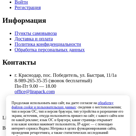
Войти
Регистрация
Информация
Пункты самовывоза
Доставка и оплата
Политика конфиденциальности
Обработка персональных данных
Контакты
г. Краснодар, пос. Победитель, ул. Быстрая, 11/1а
8-989-265-35-35 (звонок бесплатный)
Пн-Пт 9.00 — 18.00
office@lirapack.com
Посмотреть на карте
Продолжая использовать наш сайт, вы даете согласие на
обработку
файлов cookie и пользовательских данных
: сведения о местоположении;
тип и версия ОС; тип и версия браузера; тип устройства и разрешение его
экрана; источник, откуда пользователь пришел на сайт; с какого сайта или
Lirapack ©
2026 Все права защищены.
по какой рекламе; язык ОС и браузера; какие страницы открывает
и на какие кнопки нажимает пользователь; IP-адрес — с помощью
Все торговые марки принадлежат их владельцам
интернет-сервиса Яндекс.Метрика в целях функционирования сайта,
проведения ретаргетинга, а также статистических исследований