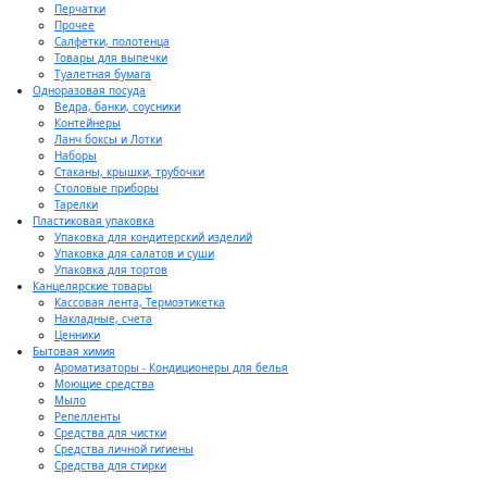
Перчатки
Прочее
Салфетки, полотенца
Товары для выпечки
Туалетная бумага
Одноразовая посуда
Ведра, банки, соусники
Контейнеры
Ланч боксы и Лотки
Наборы
Стаканы, крышки, трубочки
Столовые приборы
Тарелки
Пластиковая упаковка
Упаковка для кондитерский изделий
Упаковка для салатов и суши
Упаковка для тортов
Канцелярские товары
Кассовая лента, Термоэтикетка
Накладные, счета
Ценники
Бытовая химия
Ароматизаторы - Кондиционеры для белья
Моющие средства
Мыло
Репелленты
Средства для чистки
Средства личной гигиены
Средства для стирки