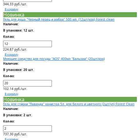
344.33 руб./шт.
В корзину
Новинка
Гель для душа "Черный перец и амбра" 500 мл. (12шт/кор) Forest clean
Наличие:
В упаковке: 12 шт.
Кол-во:
224.87 руб./шт.
В корзину
Моющее средство для посуды "AOS" 400мл "Бальзам" (20шт/кор)
Наличие:
В упаковке: 20 шт.
Кол-во:
102.14 руб./шт.
В корзину
Новинка
Гель для стирки "Лаванда" канистра 5л. для белого и цветного (2шт/уп) Forest Clean
Наличие:
В упаковке: 2 шт.
Кол-во:
737.30 руб./шт.
В корзину