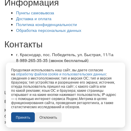
Информация
Пункты самовывоза
Доставка и оплата
Политика конфиденциальности
Обработка персональных данных
Контакты
г. Краснодар, пос. Победитель, ул. Быстрая, 11/1а
8-989-265-35-35 (звонок бесплатный)
Пн-Пт 9.00 — 18.00
Продолжая использовать наш сайт, вы даете согласие
office@lirapack.com
на
обработку файлов cookie и пользовательских данных
:
Посмотреть на карте
сведения о местоположении; тип и версия ОС; тип и версия
браузера; тип устройства и разрешение его экрана; источник,
откуда пользователь пришел на сайт; с какого сайта или
по какой рекламе; язык ОС и браузера; какие страницы
Lirapack ©
2026 Все права защищены.
открывает и на какие кнопки нажимает пользователь; IP-адрес
— с помощью интернет-сервиса Яндекс.Метрика в целях
Все торговые марки принадлежат их владельцам
функционирования сайта, проведения ретаргетинга, а также
статистических исследований и обзоров.
Копирование составляющих частей сайта в какой бы то ни
было форме без разрешения владельца авторских прав
Принять
Отклонить
запрещено