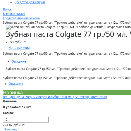
Средства для стирки
Поиск
Бытовая химия
Средства личной гигиены
Зубная паста Colgate 77 гр./50 мл. "Тройное действие" натуральная мята (12шт/72кор)
Зубная паста Colgate 77 гр./50 мл
70.53 руб./шт.
Нет в наличии
Зубная паста Colgate 77 гр./50 мл. "Тройное действие" натуральная мята (12шт/72кор)
Описание
Зубная паста Colgate 77 гр./50 мл. "Тройное действие" натуральная мята (12шт/72ко
Зубная паста Colgate 77 гр./50 мл. "Тройное действие" натуральная мята (12шт/72кор)
Описание
Новинка
Гель для душа "Черный перец и амбра" 500 мл. (12шт/кор) Forest clean
Наличие:
В упаковке: 12 шт.
Кол-во:
224.87 руб./шт.
В корзину