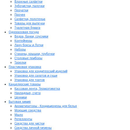
Влажные салфетки
Зубочистки, палочки
Перчатки
Прочее
Салфетки, полотенца
Товары для выпечки
Туалетная бумага
Одноразовая посуда
Ведра, банки, соусники
Контейнеры
Ланч боксы и Лотки
Наборы
Стаканы, крышки, трубочки
Столовые приборы
Тарелки
Пластиковая упаковка
Упаковка для кондитерский изделий
Упаковка для салатов и суши
Упаковка для тортов
Канцелярские товары
Кассовая лента, Термоэтикетка
Накладные, счета
Ценники
Бытовая химия
Ароматизаторы - Кондиционеры для белья
Моющие средства
Мыло
Репелленты
Средства для чистки
Средства личной гигиены