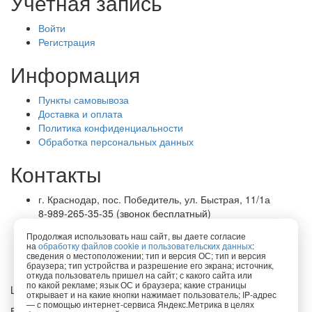
Учетная запись
Войти
Регистрация
Информация
Пункты самовывоза
Доставка и оплата
Политика конфиденциальности
Обработка персональных данных
Контакты
г. Краснодар, пос. Победитель, ул. Быстрая, 11/1а
8-989-265-35-35 (звонок бесплатный)
Пн-Пт 9.00 — 18.00
Продолжая использовать наш сайт, вы даете согласие
office@lirapack.com
на
обработку файлов cookie и пользовательских данных
:
Посмотреть на карте
сведения о местоположении; тип и версия ОС; тип и версия
браузера; тип устройства и разрешение его экрана; источник,
откуда пользователь пришел на сайт; с какого сайта или
по какой рекламе; язык ОС и браузера; какие страницы
Lirapack ©
2026 Все права защищены.
открывает и на какие кнопки нажимает пользователь; IP-адрес
— с помощью интернет-сервиса Яндекс.Метрика в целях
Все торговые марки принадлежат их владельцам