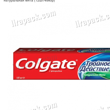
натуральная мята (12шт/48кор)