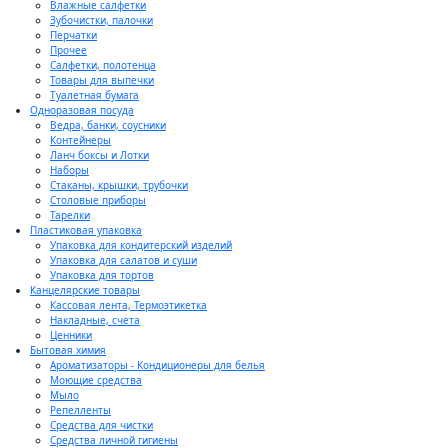
Влажные салфетки
Зубочистки, палочки
Перчатки
Прочее
Салфетки, полотенца
Товары для выпечки
Туалетная бумага
Одноразовая посуда
Ведра, банки, соусники
Контейнеры
Ланч боксы и Лотки
Наборы
Стаканы, крышки, трубочки
Столовые приборы
Тарелки
Пластиковая упаковка
Упаковка для кондитерский изделий
Упаковка для салатов и суши
Упаковка для тортов
Канцелярские товары
Кассовая лента, Термоэтикетка
Накладные, счета
Ценники
Бытовая химия
Ароматизаторы - Кондиционеры для белья
Моющие средства
Мыло
Репелленты
Средства для чистки
Средства личной гигиены