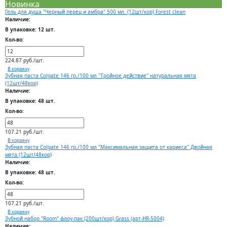
Новинка
Гель для душа "Черный перец и амбра" 500 мл. (12шт/кор) Forest clean
Наличие:
В упаковке: 12 шт.
Кол-во:
224.87 руб./шт.
В корзину
Зубная паста Colgate 146 гр./100 мл "Тройное действие" натуральная мята
(12шт/48кор)
Наличие:
В упаковке: 48 шт.
Кол-во:
107.21 руб./шт.
В корзину
Зубная паста Colgate 146 гр./100 мл "Максимальная защита от кариеса" Двойная
мята (12шт/48кор)
Наличие:
В упаковке: 48 шт.
Кол-во:
107.21 руб./шт.
В корзину
Зубной набор "Room" флоу-пак (200шт/кор) Grass (арт-HR-5004)
Наличие: