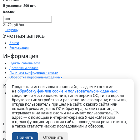
В упаковке: 200 шт.
Кол-во:
21.79 руб./шт.
В корзину
Учетная запись
Войти
Регистрация
Информация
Пункты самовывоза
Доставка и оплата
Политика конфиденциальности
Обработка персональных данных
Контакты
Продолжая использовать наш сайт, вы даете согласие
на
обработку файлов cookie и пользовательских данных
:
г. Краснодар, пос. Победитель, ул. Быстрая, 11/1а
сведения о местоположении; тип и версия ОС; тип и версия
8-989-265-35-35 (звонок бесплатный)
браузера; тип устройства и разрешение его экрана; источник,
Пн-Пт 9.00 — 18.00
откуда пользователь пришел на сайт; с какого сайта или
office@lirapack.com
по какой рекламе; язык ОС и браузера; какие страницы
Посмотреть на карте
открывает и на какие кнопки нажимает пользователь; IP-
адрес — с помощью интернет-сервиса Яндекс.Метрика
в целях функционирования сайта, проведения ретаргетинга,
Lirapack ©
2026 Все права защищены.
а также статистических исследований и обзоров.
Все торговые марки принадлежат их владельцам
Принять
Отклонить
Копирование составляющих частей сайта в какой бы то ни было форме без