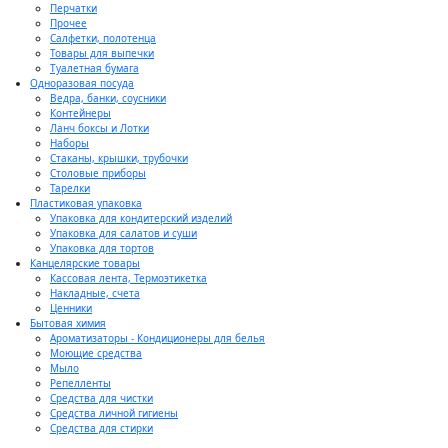
Перчатки
Прочее
Салфетки, полотенца
Товары для выпечки
Туалетная бумага
Одноразовая посуда
Ведра, банки, соусники
Контейнеры
Ланч боксы и Лотки
Наборы
Стаканы, крышки, трубочки
Столовые приборы
Тарелки
Пластиковая упаковка
Упаковка для кондитерский изделий
Упаковка для салатов и суши
Упаковка для тортов
Канцелярские товары
Кассовая лента, Термоэтикетка
Накладные, счета
Ценники
Бытовая химия
Ароматизаторы - Кондиционеры для белья
Моющие средства
Мыло
Репелленты
Средства для чистки
Средства личной гигиены
Средства для стирки