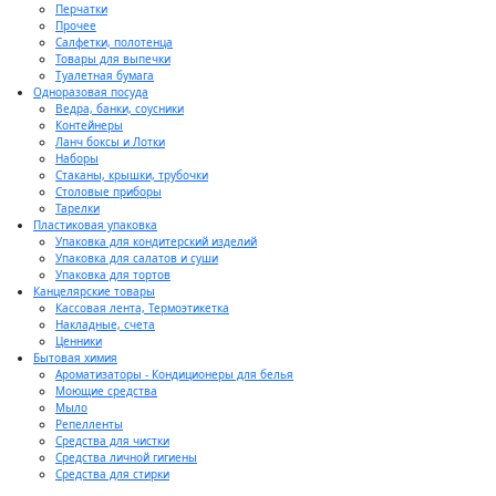
Перчатки
Прочее
Салфетки, полотенца
Товары для выпечки
Туалетная бумага
Одноразовая посуда
Ведра, банки, соусники
Контейнеры
Ланч боксы и Лотки
Наборы
Стаканы, крышки, трубочки
Столовые приборы
Тарелки
Пластиковая упаковка
Упаковка для кондитерский изделий
Упаковка для салатов и суши
Упаковка для тортов
Канцелярские товары
Кассовая лента, Термоэтикетка
Накладные, счета
Ценники
Бытовая химия
Ароматизаторы - Кондиционеры для белья
Моющие средства
Мыло
Репелленты
Средства для чистки
Средства личной гигиены
Средства для стирки