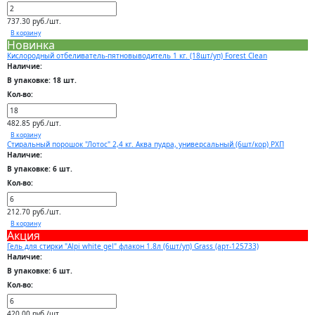
737.30 руб./шт.
В корзину
Новинка
Кислородный отбеливатель-пятновыводитель 1 кг. (18шт/уп) Forest Clean
Наличие:
В упаковке: 18 шт.
Кол-во:
482.85 руб./шт.
В корзину
Стиральный порошок "Лотос" 2,4 кг. Аква пудра, универсальный (6шт/кор) РХП
Наличие:
В упаковке: 6 шт.
Кол-во:
212.70 руб./шт.
В корзину
Акция
Гель для стирки "Alpi white gel" флакон 1.8л (6шт/уп) Grass (арт-125733)
Наличие:
В упаковке: 6 шт.
Кол-во:
420.00 руб./шт.