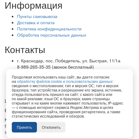
Информация
Пункты самовывоза
Доставка и оплата
Политика конфиденциальности
Обработка персональных данных
Контакты
г. Краснодар, пос. Победитель, ул. Быстрая, 11/1а
8-989-265-35-35 (звонок бесплатный)
Пн-Пт 9.00 — 18.00
Продолжая использовать наш сайт, вы даете согласие
office@lirapack.com
на
обработку файлов cookie и пользовательских данных
:
Посмотреть на карте
сведения о местоположении; тип и версия ОС; тип и версия
браузера; тип устройства и разрешение его экрана; источник,
откуда пользователь пришел на сайт; с какого сайта или
по какой рекламе; язык ОС и браузера; какие страницы
Lirapack ©
2026 Все права защищены.
открывает и на какие кнопки нажимает пользователь; IP-адрес
— с помощью интернет-сервиса Яндекс.Метрика в целях
Все торговые марки принадлежат их владельцам
функционирования сайта, проведения ретаргетинга, а также
статистических исследований и обзоров.
Копирование составляющих частей сайта в какой бы то ни
было форме без разрешения владельца авторских прав
Принять
Отклонить
запрещено