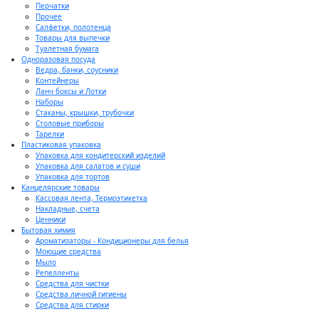
Перчатки
Прочее
Салфетки, полотенца
Товары для выпечки
Туалетная бумага
Одноразовая посуда
Ведра, банки, соусники
Контейнеры
Ланч боксы и Лотки
Наборы
Стаканы, крышки, трубочки
Столовые приборы
Тарелки
Пластиковая упаковка
Упаковка для кондитерский изделий
Упаковка для салатов и суши
Упаковка для тортов
Канцелярские товары
Кассовая лента, Термоэтикетка
Накладные, счета
Ценники
Бытовая химия
Ароматизаторы - Кондиционеры для белья
Моющие средства
Мыло
Репелленты
Средства для чистки
Средства личной гигиены
Средства для стирки