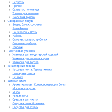
Перчатки
Прочее
Салфетки, полотенца
Товары для выпечки
Туалетная бумага
Одноразовая посуда
Ведра, банки, соусники
Контейнеры
Ланч боксы и Лотки
Наборы
Стаканы, крышки, трубочки
Столовые приборы
Тарелки
Пластиковая упаковка
Упаковка для кондитерский изделий
Упаковка для салатов и суши
Упаковка для тортов
Канцелярские товары
Кассовая лента, Термоэтикетка
Накладные, счета
Ценники
Бытовая химия
Ароматизаторы - Кондиционеры для белья
Моющие средства
Мыло
Репелленты
Средства для чистки
Средства личной гигиены
Средства для стирки