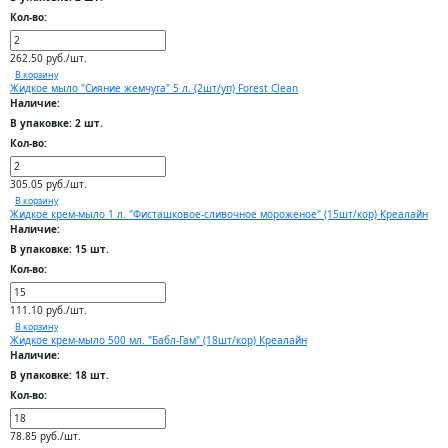
Кол-во:
262.50 руб./шт.
В корзину
Жидкое мыло "Сияние жемчуга" 5 л. (2шт/уп) Forest Clean
Наличие:
В упаковке: 2 шт.
Кол-во:
305.05 руб./шт.
В корзину
Жидкое крем-мыло 1 л. "Фисташковое-сливочное мороженое" (15шт/кор) Креалайн
Наличие:
В упаковке: 15 шт.
Кол-во:
111.10 руб./шт.
В корзину
Жидкое крем-мыло 500 мл. "Бабл-Гам" (18шт/кор) Креалайн
Наличие:
В упаковке: 18 шт.
Кол-во:
78.85 руб./шт.