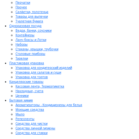
Перчатки
Прочее
Салфетки, полотенца
Товары для выпечки
Туалетная бумага
Одноразовая посуда
Ведра, банки, соусники
Контейнеры
Ланч боксы и Лотки
Наборы
Стаканы, крышки, трубочки
Столовые приборы
Тарелки
Пластиковая упаковка
Упаковка для кондитерский изделий
Упаковка для салатов и суши
Упаковка для тортов
Канцелярские товары
Кассовая лента, Термоэтикетка
Накладные, счета
Ценники
Бытовая химия
Ароматизаторы - Кондиционеры для белья
Моющие средства
Мыло
Репелленты
Средства для чистки
Средства личной гигиены
Средства для стирки