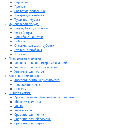
Перчатки
Прочее
Салфетки, полотенца
Товары для выпечки
Туалетная бумага
Одноразовая посуда
Ведра, банки, соусники
Контейнеры
Ланч боксы и Лотки
Наборы
Стаканы, крышки, трубочки
Столовые приборы
Тарелки
Пластиковая упаковка
Упаковка для кондитерский изделий
Упаковка для салатов и суши
Упаковка для тортов
Канцелярские товары
Кассовая лента, Термоэтикетка
Накладные, счета
Ценники
Бытовая химия
Ароматизаторы - Кондиционеры для белья
Моющие средства
Мыло
Репелленты
Средства для чистки
Средства личной гигиены
Средства для стирки