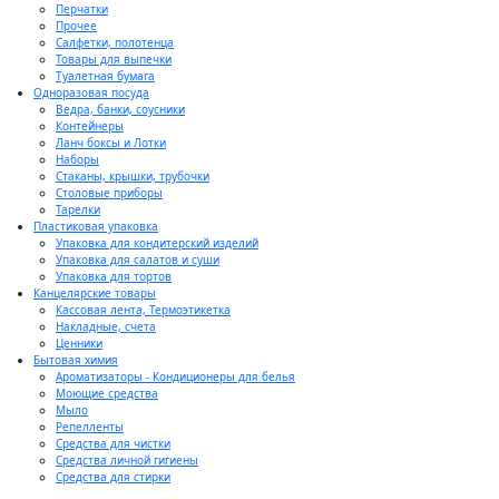
Перчатки
Прочее
Салфетки, полотенца
Товары для выпечки
Туалетная бумага
Одноразовая посуда
Ведра, банки, соусники
Контейнеры
Ланч боксы и Лотки
Наборы
Стаканы, крышки, трубочки
Столовые приборы
Тарелки
Пластиковая упаковка
Упаковка для кондитерский изделий
Упаковка для салатов и суши
Упаковка для тортов
Канцелярские товары
Кассовая лента, Термоэтикетка
Накладные, счета
Ценники
Бытовая химия
Ароматизаторы - Кондиционеры для белья
Моющие средства
Мыло
Репелленты
Средства для чистки
Средства личной гигиены
Средства для стирки