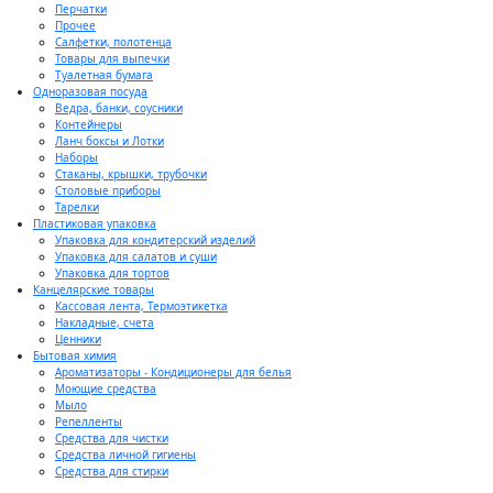
Перчатки
Прочее
Салфетки, полотенца
Товары для выпечки
Туалетная бумага
Одноразовая посуда
Ведра, банки, соусники
Контейнеры
Ланч боксы и Лотки
Наборы
Стаканы, крышки, трубочки
Столовые приборы
Тарелки
Пластиковая упаковка
Упаковка для кондитерский изделий
Упаковка для салатов и суши
Упаковка для тортов
Канцелярские товары
Кассовая лента, Термоэтикетка
Накладные, счета
Ценники
Бытовая химия
Ароматизаторы - Кондиционеры для белья
Моющие средства
Мыло
Репелленты
Средства для чистки
Средства личной гигиены
Средства для стирки