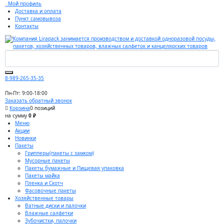
Мой профиль
Доставка и оплата
Пункт самовывоза
Контакты
8-989-265-35-35
Пн-Пт: 9:00-18:00
Заказать обратный звонок
Корзина
0 позиций
на сумму
0 ₽
Меню
Акции
Новинки
Пакеты
Грипперы(пакеты с замком)
Мусорные пакеты
Пакеты бумажные и Пищевая упаковка
Пакеты майка
Пленка и Скотч
Фасовочные пакеты
Хозяйственные товары
Ватные диски и палочки
Влажные салфетки
Зубочистки, палочки