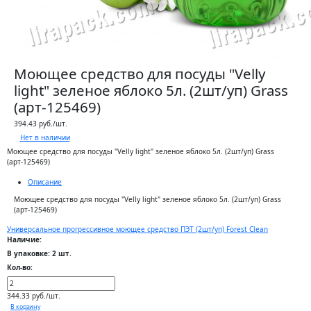
Моющее средство для посуды "Velly
light" зеленое яблоко 5л. (2шт/уп) Grass
(арт-125469)
394.43 руб./шт.
Нет в наличии
Моющее средство для посуды "Velly light" зеленое яблоко 5л. (2шт/уп) Grass
(арт-125469)
Описание
Моющее средство для посуды "Velly light" зеленое яблоко 5л. (2шт/уп) Grass
(арт-125469)
Универсальное прогрессивное моющее средство ПЭТ (2шт/уп) Forest Clean
Наличие:
В упаковке: 2 шт.
Кол-во:
344.33 руб./шт.
В корзину