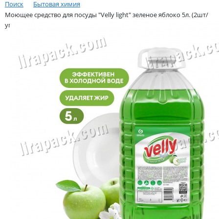
Поиск
Бытовая химия
Моющее средство для посуды "Velly light" зеленое яблоко 5л. (2шт/
уп) Grass (арт-125469)