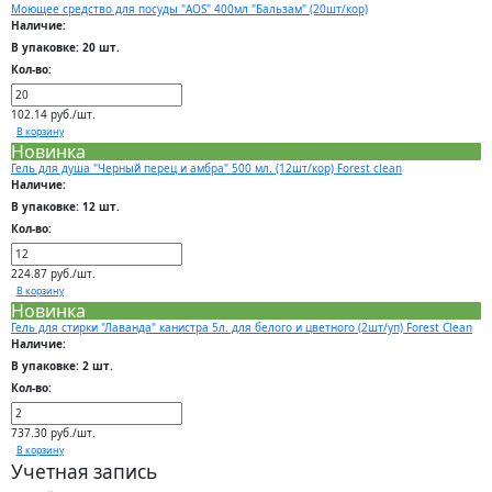
Моющее средство для посуды "AOS" 400мл "Бальзам" (20шт/кор)
Наличие:
В упаковке: 20 шт.
Кол-во:
102.14 руб./шт.
В корзину
Новинка
Гель для душа "Черный перец и амбра" 500 мл. (12шт/кор) Forest clean
Наличие:
В упаковке: 12 шт.
Кол-во:
224.87 руб./шт.
В корзину
Новинка
Гель для стирки "Лаванда" канистра 5л. для белого и цветного (2шт/уп) Forest Clean
Наличие:
В упаковке: 2 шт.
Кол-во:
737.30 руб./шт.
В корзину
Учетная запись