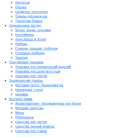
Перчатки
Прочее
Салфетки, полотенца
Товары для выпечки
Туалетная бумага
Одноразовая посуда
Ведра, банки, соусники
Контейнеры
Ланч боксы и Лотки
Наборы
Стаканы, крышки, трубочки
Столовые приборы
Тарелки
Пластиковая упаковка
Упаковка для кондитерский изделий
Упаковка для салатов и суши
Упаковка для тортов
Канцелярские товары
Кассовая лента, Термоэтикетка
Накладные, счета
Ценники
Бытовая химия
Ароматизаторы - Кондиционеры для белья
Моющие средства
Мыло
Репелленты
Средства для чистки
Средства личной гигиены
Средства для стирки