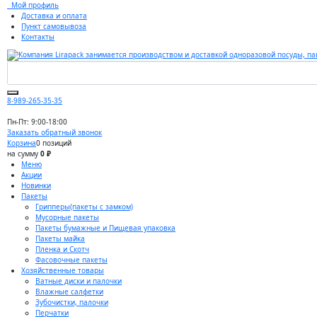
Мой профиль
Доставка и оплата
Пункт самовывоза
Контакты
8-989-265-35-35
Пн-Пт: 9:00-18:00
Заказать обратный звонок
Корзина
0 позиций
на сумму
0 ₽
Меню
Акции
Новинки
Пакеты
Грипперы(пакеты с замком)
Мусорные пакеты
Пакеты бумажные и Пищевая упаковка
Пакеты майка
Пленка и Скотч
Фасовочные пакеты
Хозяйственные товары
Ватные диски и палочки
Влажные салфетки
Зубочистки, палочки
Перчатки