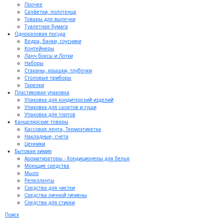
Прочее
Салфетки, полотенца
Товары для выпечки
Туалетная бумага
Одноразовая посуда
Ведра, банки, соусники
Контейнеры
Ланч боксы и Лотки
Наборы
Стаканы, крышки, трубочки
Столовые приборы
Тарелки
Пластиковая упаковка
Упаковка для кондитерский изделий
Упаковка для салатов и суши
Упаковка для тортов
Канцелярские товары
Кассовая лента, Термоэтикетка
Накладные, счета
Ценники
Бытовая химия
Ароматизаторы - Кондиционеры для белья
Моющие средства
Мыло
Репелленты
Средства для чистки
Средства личной гигиены
Средства для стирки
Поиск