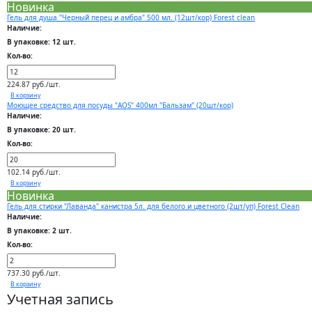
Новинка
Гель для душа "Черный перец и амбра" 500 мл. (12шт/кор) Forest clean
Наличие:
В упаковке: 12 шт.
Кол-во:
224.87 руб./шт.
В корзину
Моющее средство для посуды "AOS" 400мл "Бальзам" (20шт/кор)
Наличие:
В упаковке: 20 шт.
Кол-во:
102.14 руб./шт.
В корзину
Новинка
Гель для стирки "Лаванда" канистра 5л. для белого и цветного (2шт/уп) Forest Clean
Наличие:
В упаковке: 2 шт.
Кол-во:
737.30 руб./шт.
В корзину
Учетная запись