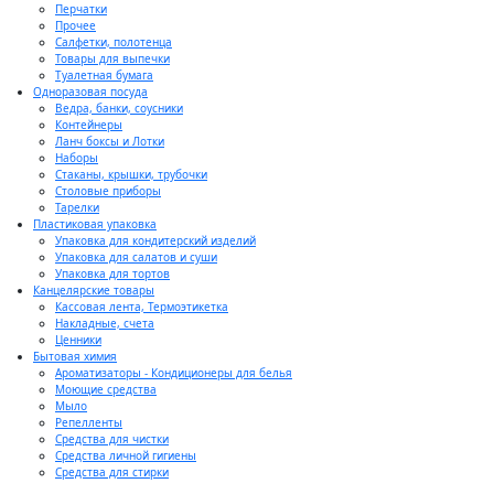
Перчатки
Прочее
Салфетки, полотенца
Товары для выпечки
Туалетная бумага
Одноразовая посуда
Ведра, банки, соусники
Контейнеры
Ланч боксы и Лотки
Наборы
Стаканы, крышки, трубочки
Столовые приборы
Тарелки
Пластиковая упаковка
Упаковка для кондитерский изделий
Упаковка для салатов и суши
Упаковка для тортов
Канцелярские товары
Кассовая лента, Термоэтикетка
Накладные, счета
Ценники
Бытовая химия
Ароматизаторы - Кондиционеры для белья
Моющие средства
Мыло
Репелленты
Средства для чистки
Средства личной гигиены
Средства для стирки