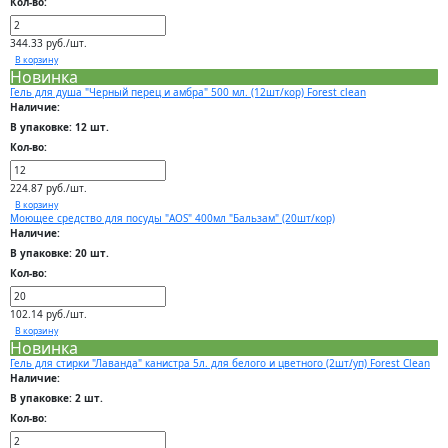
Кол-во:
344.33 руб./шт.
В корзину
Новинка
Гель для душа "Черный перец и амбра" 500 мл. (12шт/кор) Forest clean
Наличие:
В упаковке: 12 шт.
Кол-во:
224.87 руб./шт.
В корзину
Моющее средство для посуды "AOS" 400мл "Бальзам" (20шт/кор)
Наличие:
В упаковке: 20 шт.
Кол-во:
102.14 руб./шт.
В корзину
Новинка
Гель для стирки "Лаванда" канистра 5л. для белого и цветного (2шт/уп) Forest Clean
Наличие:
В упаковке: 2 шт.
Кол-во: